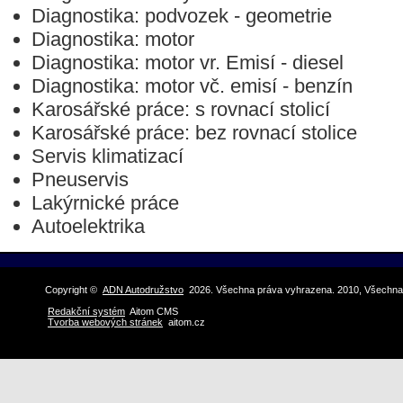
Diagnostika: podvozek - geometrie
Diagnostika: motor
Diagnostika: motor vr. Emisí - diesel
Diagnostika: motor vč. emisí - benzín
Karosářské práce: s rovnací stolicí
Karosářské práce: bez rovnací stolice
Servis klimatizací
Pneuservis
Lakýrnické práce
Autoelektrika
Copyright ©
ADN Autodružstvo
2026. Všechna práva vyhrazena. 2010, Všechna
Redakční systém
Aitom CMS
Tvorba webových stránek
aitom.cz