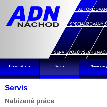
Hlavní strana
Servis
Nové voz
Servis
Nabízené práce