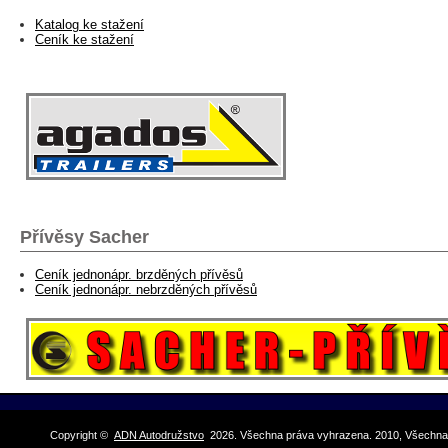
Katalog ke stažení
Ceník ke stažení
Přívěsy Sacher
Ceník jednonápr. brzděných přívěsů
Ceník jednonápr. nebrzděných přívěsů
Copyright ©
ADN Autodružstvo
2026. Všechna práva vyhrazena. 2010, Všechna