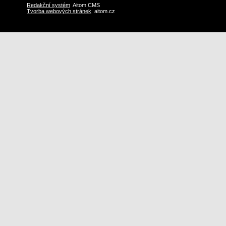
Redakční systém
Aitom CMS
Tvorba webových stránek
aitom.cz