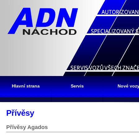
Hlavní strana
Servis
Nové voz
Přívěsy
Přívěsy Agados